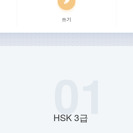
쓰기
01
HSK 3급