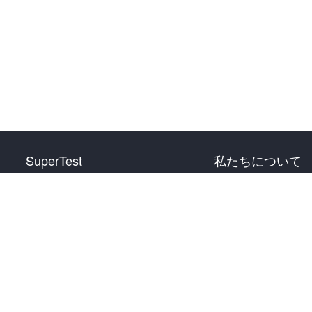
SuperTest
私たちについて
HSK 1 級
お問い合わせ
HSK 2 級
HSK 3 級
HSK 4 級
HSK 5 級
HSK 6 級