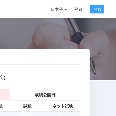
日本語
登録
登録
K）
成績公開日
験
試験
ネット試験