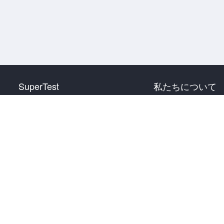
SuperTest
私たちについて
HSK 1 級
お問い合わせ
HSK 2 級
HSK 3 級
HSK 4 級
HSK 5 級
HSK 6 級