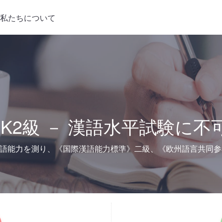
私たちについて
SK2級 － 漢語水平試験に不
国語能力を測り、《国際漢語能力標準》二級、《欧州語言共同参考