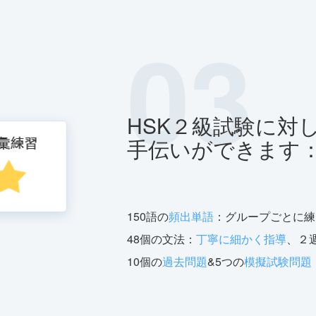
03
HSK２級試験に対
手伝いができます
150語の
頻出単語
：グループごとに練
48個の文法：
丁寧に細かく指導
、２
10個の
過去問題
&5つの
模擬試験問題