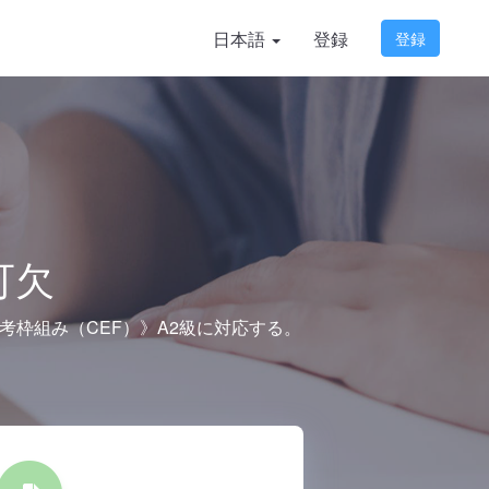
日本語
登録
登録
可欠
枠組み（CEF）》A2級に対応する。