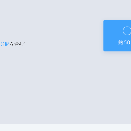
5分間
を含む）
。