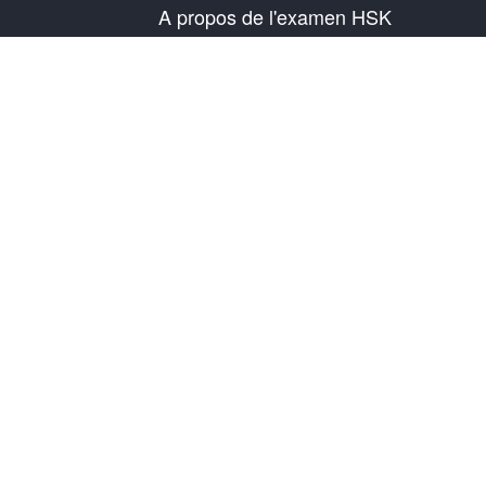
A propos de l'examen HSK
Présentation de l'examen
Plan d'examen
Informations sur le centre de test
Règles d'examen
Examen blanc
À propos de nous
Contactez-nous