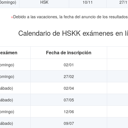
Domingo)
HSK
10/11
27/1
※
Debido a las vacaciones, la fecha del anuncio de los resultad
Calendario de HSKK exámenes en lí
 exámen
Fecha de inscripción
omingo)
02/01
omingo)
27/02
Sábado)
02/04
Sábado)
07/05
omingo)
12/06
Sábado)
09/07