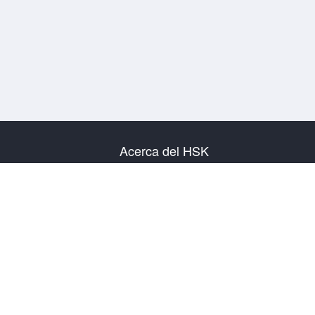
Acerca del HSK
Presentación del examen
Plan de examen
Información del Centro Examinador
Reglas del examen
Examen simulacro