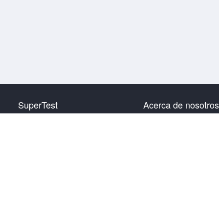
SuperTest
Acerca de nosotros
HSK nivel 1
Contáctanos
HSK nivel 2
HSK nivel 3
HSK nivel 4
HSK nivel 5
HSK nivel 6