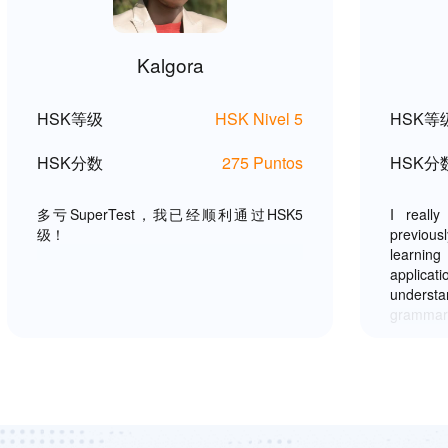
Kalgora
HSK等级
HSK Nivel 5
HSK等
HSK分数
275 Puntos
HSK分
多亏SuperTest，我已经顺利通过HSK5
I really
级！
previous
learni
applicat
underst
grammar,
because 
HSK 4 al
Mandarin
not bori
also rea
your help