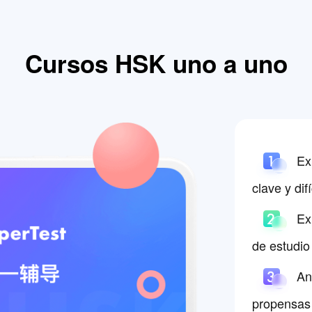
Cursos HSK uno a uno
Exp
clave y dif
Exp
de estudi
Aná
propensas 