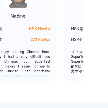
Nadine
王美
级
HSK Nivel 4
HSK等级
数
273 Puntos
HSK分数
 enjoy learning Chinese here,
从上大学一年级的时
ly I had a very difficult time
SuperTest，
ng Chinese, but SuperTest
SuperTest真的帮我很多
ion makes it easier for me to
的帮助，我才能得到这
and Chinese. I can understand
力学习HSK六级，通过V
 writing, and reading very well
of this application. Live class
so really helped me in learning
, Cici Laoshi was really fun and
ng, interaction with students was
lly good. Thank you so much for
, I did well in my HSK 4 exam.