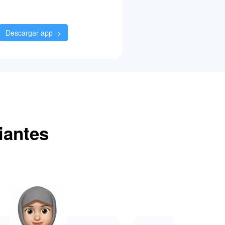
Descargar app ->
iantes