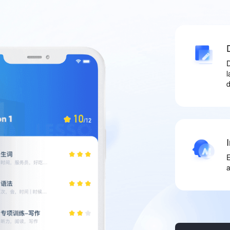
D
l
I
E
a