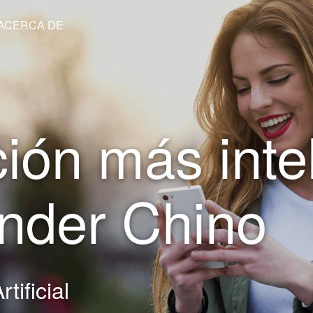
ACERCA DE
ción más inte
nder Chino
tificial