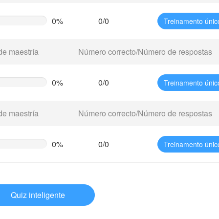
0%
0/0
Treinamento únic
te
g)
de maestría
Número correcto/Número de respostas
0%
0/0
Treinamento únic
te
g)
de maestría
Número correcto/Número de respostas
0%
0/0
Treinamento únic
te
g)
Quiz inteligente