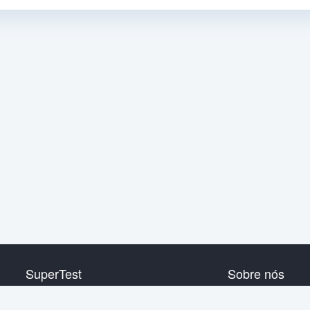
SuperTest
Sobre nós
Nível de HSK 1
Contata-nos