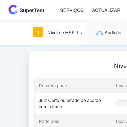
SuperTest
SERVIÇOS
ACTUALIZAR
1
Nível de HSK 1
Audição
Níve
Primeira parte
Taxa 
Juiz Certo ou errado de acordo
0%
com a frase
Comple
(warnin
Parte dois
Taxa 