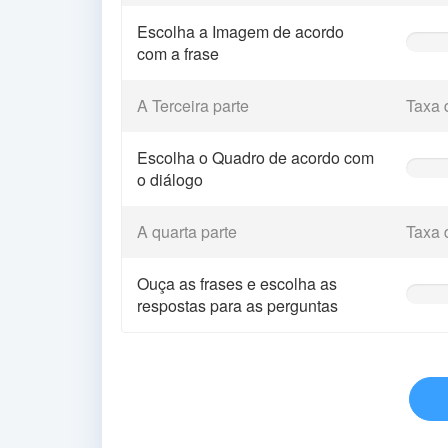
Escolha a Imagem de acordo
0%
com a frase
Comple
(warnin
A Terceira parte
Taxa 
Escolha o Quadro de acordo com
0%
o diálogo
Comple
(warnin
A quarta parte
Taxa 
Ouça as frases e escolha as
0%
respostas para as perguntas
Comple
(warnin