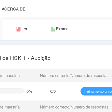
ACERCA DE
Ler
Exame
l de HSK 1 - Audição
de maestría
Número correcto/Número de respostas
0%
0/0
Treinamento únic
te
g)
de maestría
Número correcto/Número de respostas