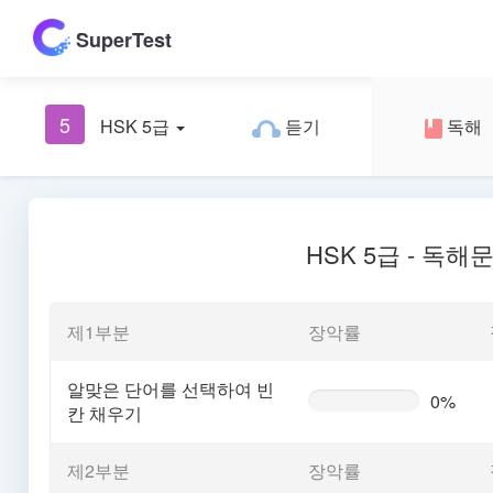
SuperTest
5
HSK 5급
듣기
독해
HSK 5급 - 독해
제1부분
장악률
알맞은 단어를 선택하여 빈
0%
0%
칸 채우기
Complete
(warning)
제2부분
장악률