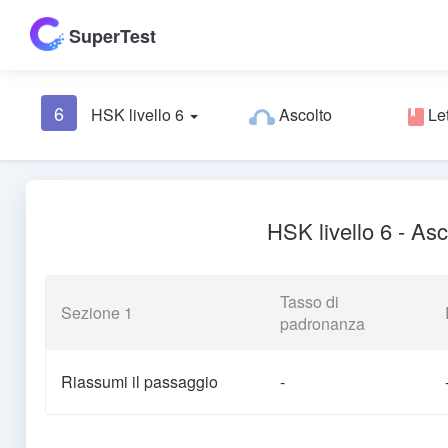
SuperTest
6
HSK livello 6
Ascolto
Let
HSK livello 6 - Asc
Tasso di
Sezione 1
padronanza
Riassumi il passaggio
-