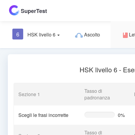
SuperTest
6
HSK livello 6
Ascolto
Let
HSK livello 6 - Ese
Tasso di
Sezione 1
padronanza
Scegli le frasi incorrette
0%
0%
Complete
(warning)
Tasso di