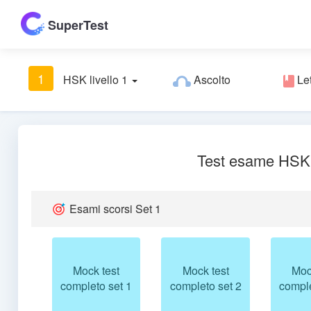
SuperTest
1
HSK livello 1
Ascolto
Let
Test esame HSK
Esami scorsi Set 1
Mock test
Mock test
Moc
completo set 1
completo set 2
comple