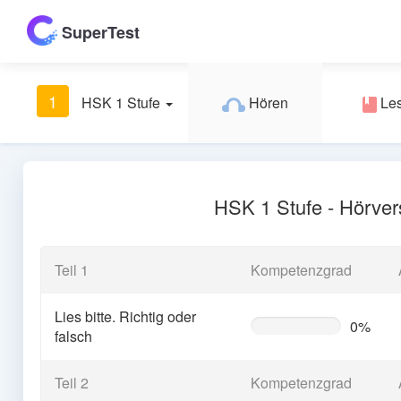
SuperTest
1
HSK 1 Stufe
Hören
Le
HSK 1 Stufe - Hörver
Teil 1
Kompetenzgrad
Lies bitte. Richtig oder
0%
0%
falsch
Complete
(warning)
Teil 2
Kompetenzgrad